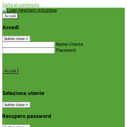
Salta al contenuto
Accedi
Accedi
button close
×
Nome Utente
Password
Password dimenticata?
-
Entra con SPID
Entra con CIE
Seleziona utente
button close
×
Recupero password