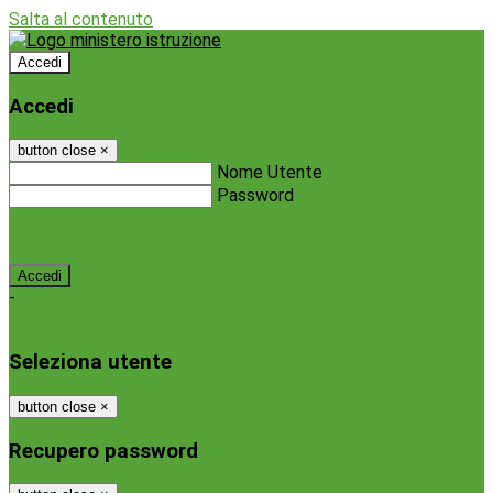
Salta al contenuto
Accedi
Accedi
button close
×
Nome Utente
Password
Password dimenticata?
-
Entra con SPID
Entra con CIE
Seleziona utente
button close
×
Recupero password