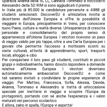
Sparacia Arianna della 5C LL, Cannata Tommaso e Roccoletti
Alessandro della 5D RIM si sono aggiudicati il premio.
In Italia più di 85.000 le candidature pervenute e 4.888 gli
studenti selezionati. DiscoverEU è un’iniziativa rivolta ai
diciottenni dell’Unione Europea e offre la possibilità di
viaggiare in Europa, principalmente in treno, per conoscere
nuovi Paesi, culture e realtà diverse. Un'esperienza di crescita
personale e consolidamento del proprio senso di
appartenenza all'Unione Europea. I vincitori ricevono un pass
di viaggio valido per più tappe, oltre a una Carta Europea per i
giovani che permette l’accesso a moltissimi sconti su
visite culturali, attività di apprendimento, sport, trasporti
locali, alloggio e cibo.
Per conquistare il loro pass gli studenti, costituiti in piccoli
gruppi o individualmente, hanno dovuto rispondere a domande
relative all’Unione Europea. I vincitori diventano
automaticamente ambasciatori DiscoverEU e come
tali saranno invitati a condividere le proprie esperienze di
viaggio. Per Matteo, Francesca, Sofia, Alessia, Davide,
Arianna, Tommaso e Alessandro si tratta di un’occasione
speciale per mettersi in viaggio e scoprire l’Europa da
protagonisti, portando con sé anche l’esperienza e i valori
maturati nel percorso scolastico.
E allora, zaino in spalla, l’Europa vi aspetta!