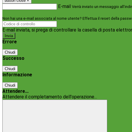
button close
×
E-mail
Verrà inviato un messaggio all'indi
Non hai una e-mail associata al nome utente? Effettua il reset della passw
E-mail inviata, si prega di controllare la casella di posta elettro
Errore
Chiudi
Successo
Chiudi
Informazione
Chiudi
Attendere...
Attendere il completamento dell'operazione...