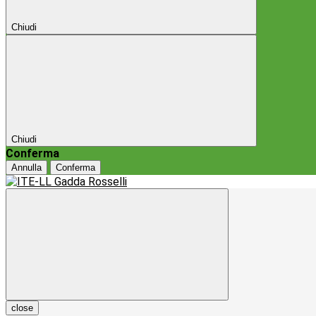
Chiudi
Chiudi
Conferma
Annulla
Conferma
close