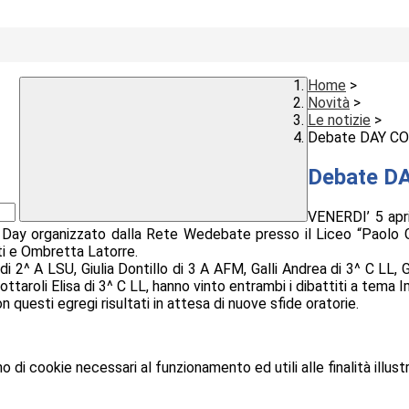
Home
>
Novità
>
Le notizie
>
Debate DAY CO 
Debate DA
VENERDI’ 5 april
 Day organizzato dalla Rete Wedebate presso il Liceo “Paolo Gio
i e Ombretta Latorre.
e di 2^ A LSU, Giulia Dontillo di 3 A AFM, Galli Andrea di 3^ C L
ottaroli Elisa di 3^ C LL, hanno vinto entrambi i dibattiti a te
n questi egregi risultati in attesa di nuove sfide oratorie.
o di cookie necessari al funzionamento ed utili alle finalità illust