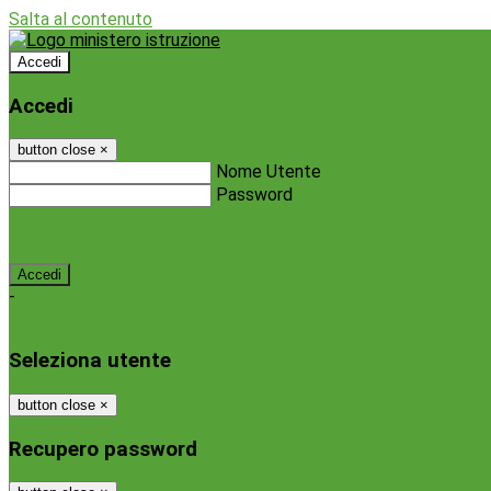
Salta al contenuto
Accedi
Accedi
button close
×
Nome Utente
Password
Password dimenticata?
-
Entra con SPID
Entra con CIE
Seleziona utente
button close
×
Recupero password