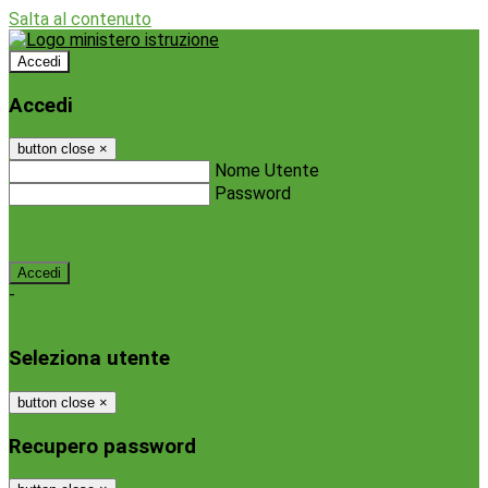
Salta al contenuto
Accedi
Accedi
button close
×
Nome Utente
Password
Password dimenticata?
-
Entra con SPID
Entra con CIE
Seleziona utente
button close
×
Recupero password