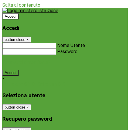
Salta al contenuto
Accedi
Accedi
button close
×
Nome Utente
Password
Password dimenticata?
-
Entra con SPID
Entra con CIE
Seleziona utente
button close
×
Recupero password