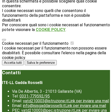
In questa schermata è possibile scegliere quali cookie
consentire.
I cookie necessari sono quelli che consentono il
funzionamento della piattaforma e non è possibile
disabilitarli.
Per conoscere quali sono i cookie necessari al funzionamento
potete visionare la
COOKIE POLICY
.
Cookie necessari per il funzionamento
I cookie necessari per il funzionamento non possono essere
disabilitati. È possibile consultare l'elenco nella pagina della
cookie policy.
Accetta tutti
Salva le preferenze
Contatti
ITE-LL Gadda Rosselli
Via De Albertis, 3 - 21013 Gallarate (VA)
Tel:
0331-779592/95
Email:
vatd210003@istruzione.it
Link per inviare una mail
Email:
info@isisgaddarosselli.it
Link per inviare una mail
PEC:
vatd210003@pec.istruzione.it
Link per inviare una