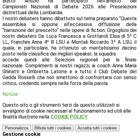
Busto Arsizio ha partecipato nell’ambito dei
Campionati Nazionali di Debate 2026 alle Preselezioni
distrettuali della Lombardia.
I nostri debaters hanno dibattuto sul tema preparato “Questa
assemblea si oppone all’eccessiva diffusione della
“narrazione del prescelto” nelle opere di fiction. Orgogliosi dei
nostri debaters De Luca Francesca e Grottaroli Elisa di 5^ C
LL, Franchini Anna 4^ B LSU e Montali Riccardo 3^ A LSU, il
quale, in particolare, ha ottenuto un meritatissimo decino
posto nella classifica dei migliori speaker; la squadra
accede quindi alle Selezioni regionali per la finale
nazionale. Complimenti ai nostri ragazzi, ai coach Anna Maria
Ghinatti e Ombretta Latorre e a tutto il Club Debate del
Gadda Rosselli che non smettono di confrontarsi con senso
critico, credendo sempre nella forza della parola.
Notizie
Questo sito o gli strumenti terzi da questo utilizzati si
avvalgono di cookie necessari al funzionamento ed utili alle
finalità illustrate nella
COOKIE POLICY
.
Personalizza
Rifiuta tutti
i cookies
Accetta tutti
i cookies
Gestione cookie