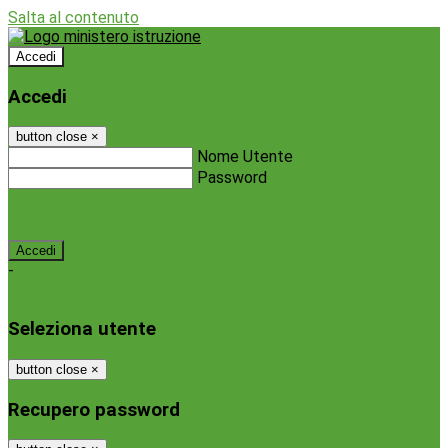
Salta al contenuto
Accedi
Accedi
button close
×
Nome Utente
Password
Password dimenticata?
-
Entra con SPID
Entra con CIE
Seleziona utente
button close
×
Recupero password