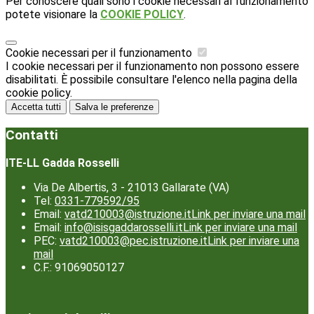
Per conoscere quali sono i cookie necessari al funzionamento
potete visionare la
COOKIE POLICY
.
Cookie necessari per il funzionamento
I cookie necessari per il funzionamento non possono essere
disabilitati. È possibile consultare l'elenco nella pagina della
cookie policy.
Accetta tutti
Salva le preferenze
Contatti
ITE-LL Gadda Rosselli
Via De Albertis, 3 - 21013 Gallarate (VA)
Tel:
0331-779592/95
Email:
vatd210003@istruzione.it
Link per inviare una mail
Email:
info@isisgaddarosselli.it
Link per inviare una mail
PEC:
vatd210003@pec.istruzione.it
Link per inviare una
mail
C.F.: 91069050127