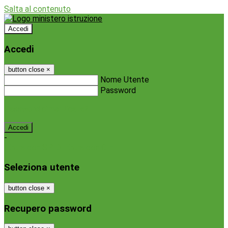
Salta al contenuto
Accedi
Accedi
button close
×
Nome Utente
Password
Password dimenticata?
-
Entra con SPID
Entra con CIE
Seleziona utente
button close
×
Recupero password