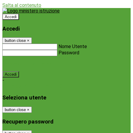
Salta al contenuto
Accedi
Accedi
button close
×
Nome Utente
Password
Password dimenticata?
-
Entra con SPID
Entra con CIE
Seleziona utente
button close
×
Recupero password