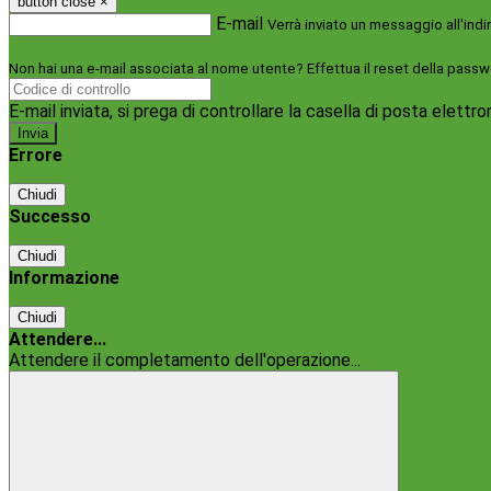
button close
×
E-mail
Verrà inviato un messaggio all'indi
Non hai una e-mail associata al nome utente? Effettua il reset della passw
E-mail inviata, si prega di controllare la casella di posta elettro
Errore
Chiudi
Successo
Chiudi
Informazione
Chiudi
Attendere...
Attendere il completamento dell'operazione...