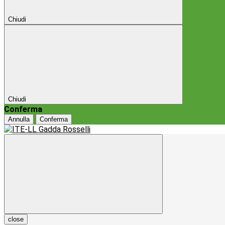
Chiudi
Chiudi
Conferma
Annulla
Conferma
close