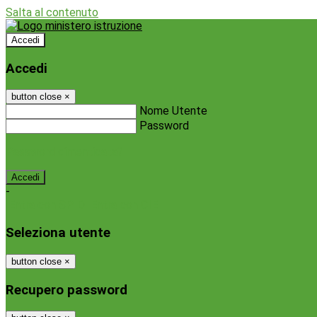
Salta al contenuto
Accedi
Accedi
button close
×
Nome Utente
Password
Password dimenticata?
-
Entra con SPID
Entra con CIE
Seleziona utente
button close
×
Recupero password