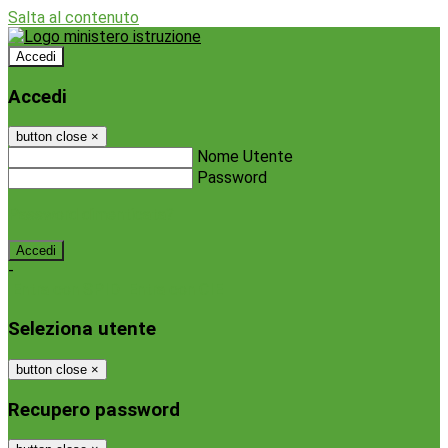
Salta al contenuto
Accedi
Accedi
button close
×
Nome Utente
Password
Password dimenticata?
-
Entra con SPID
Entra con CIE
Seleziona utente
button close
×
Recupero password