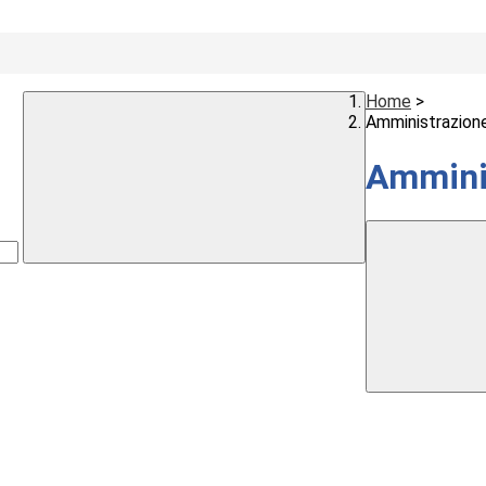
Home
>
Amministrazion
Ammini