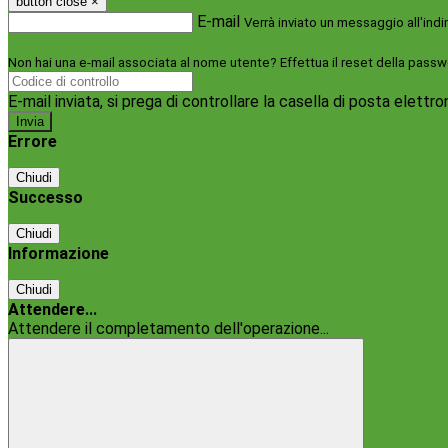
button close
×
E-mail
Verrà inviato un messaggio all'indi
Non hai una e-mail associata al nome utente? Effettua il reset della passw
E-mail inviata, si prega di controllare la casella di posta elettro
Errore
Chiudi
Successo
Chiudi
Informazione
Chiudi
Attendere...
Attendere il completamento dell'operazione...