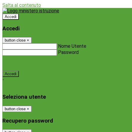
Salta al contenuto
Accedi
Accedi
button close
×
Nome Utente
Password
Password dimenticata?
-
Entra con SPID
Entra con CIE
Seleziona utente
button close
×
Recupero password