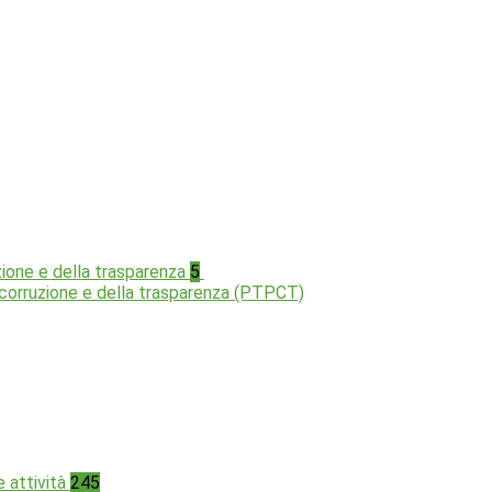
zione e della trasparenza
5
a corruzione e della trasparenza (PTPCT)
e attività
245