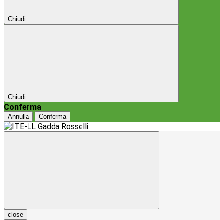
Chiudi
Chiudi
Conferma
Annulla
Conferma
close