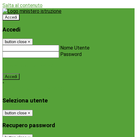
Salta al contenuto
Accedi
Accedi
button close
×
Nome Utente
Password
Password dimenticata?
-
Entra con SPID
Entra con CIE
Seleziona utente
button close
×
Recupero password