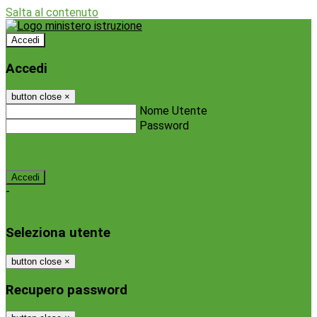
Salta al contenuto
Accedi
Accedi
button close
×
Nome Utente
Password
Password dimenticata?
-
Entra con SPID
Entra con CIE
Seleziona utente
button close
×
Recupero password