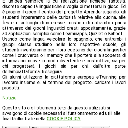
E’ un’idea semplice la cui realizzazione richiede fantasia,
discrete capacità linguistiche e voglia di mettersi in gioco. Ed
è proprio il gioco il centro del progetto Aprender jugando: gli
studenti impareranno delle curiosità relative alla cucina, alle
feste e ai luoghi di interesse turistico di entrambi i paesi
attraverso dei giochi linguistici creati appositamente, grazie
ad applicazioni semplici come Learninapps, Quizlet o Kahoot.
Usando come lingua veicolare lo spagnolo, che entrambi i
gruppi classe studiano nelle loro rispettive scuole, gli
studenti inventeranno per i loro coetanei dei giochi linguistici
come i cruciverba o i memory che li porterà alla scoperta di
informazioni nuove in modo divertente e costruttivo, sia per
chi progetterà i giochi sia per chi, dall’altra parte
dellampiattaforma, li eseguirà.
Gli alunni utilizzano la piattaforma europea eTwinning per
lavorare insieme e, al termine del progetto, caricare i lavori
prodotti.
Notizie
Questo sito o gli strumenti terzi da questo utilizzati si
avvalgono di cookie necessari al funzionamento ed utili alle
finalità illustrate nella
COOKIE POLICY
.