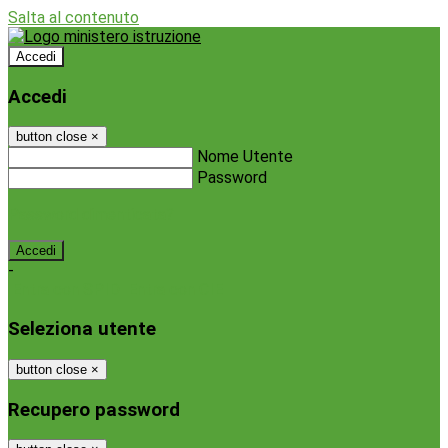
Salta al contenuto
Accedi
Accedi
button close
×
Nome Utente
Password
Password dimenticata?
-
Entra con SPID
Entra con CIE
Seleziona utente
button close
×
Recupero password