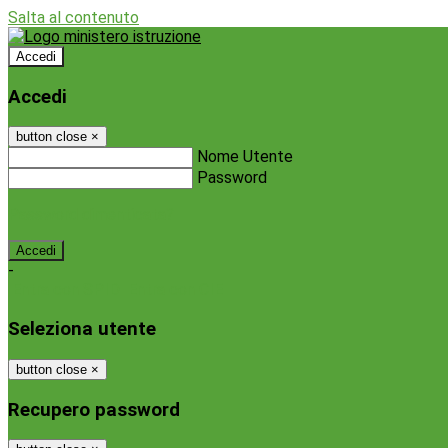
Salta al contenuto
Accedi
Accedi
button close
×
Nome Utente
Password
Password dimenticata?
-
Entra con SPID
Entra con CIE
Seleziona utente
button close
×
Recupero password