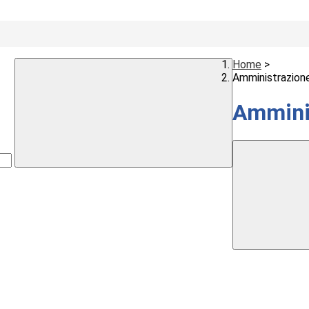
Home
>
Amministrazion
Ammini