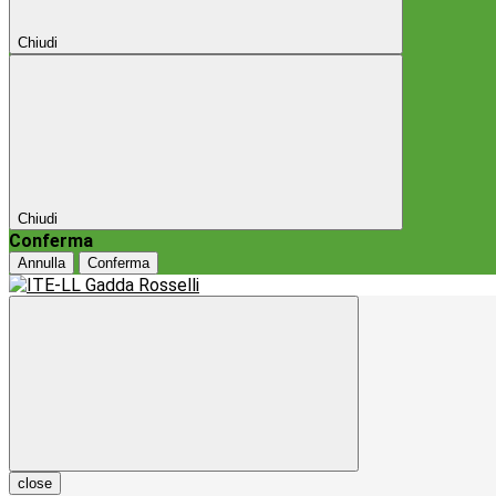
Chiudi
Chiudi
Conferma
Annulla
Conferma
close