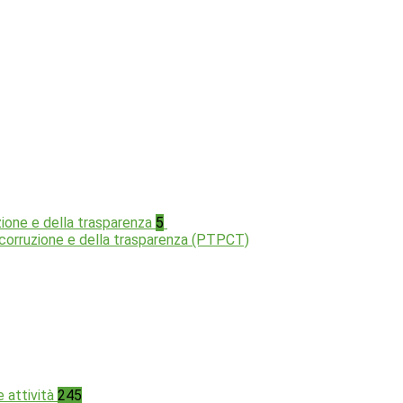
zione e della trasparenza
5
a corruzione e della trasparenza (PTPCT)
e attività
245