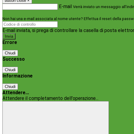
button close
×
E-mail
Verrà inviato un messaggio all'indi
Non hai una e-mail associata al nome utente? Effettua il reset della passw
E-mail inviata, si prega di controllare la casella di posta elettro
Errore
Chiudi
Successo
Chiudi
Informazione
Chiudi
Attendere...
Attendere il completamento dell'operazione...