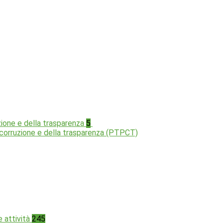
zione e della trasparenza
5
a corruzione e della trasparenza (PTPCT)
e attività
245