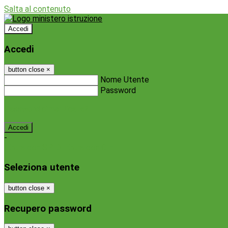
Salta al contenuto
Accedi
Accedi
button close
×
Nome Utente
Password
Password dimenticata?
-
Entra con SPID
Entra con CIE
Seleziona utente
button close
×
Recupero password