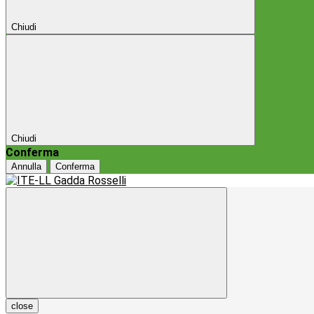
Chiudi
Chiudi
Conferma
Annulla
Conferma
close