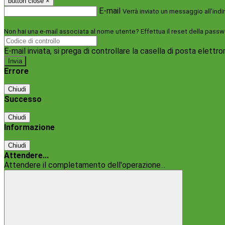
button close
×
E-mail
Verrà inviato un messaggio all'indi
Non hai una e-mail associata al nome utente? Effettua il reset della passw
E-mail inviata, si prega di controllare la casella di posta elettro
Errore
Chiudi
Successo
Chiudi
Informazione
Chiudi
Attendere...
Attendere il completamento dell'operazione...