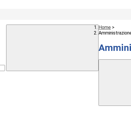
Home
>
Amministrazion
Ammini