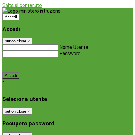
Salta al contenuto
Accedi
Accedi
button close
×
Nome Utente
Password
Password dimenticata?
-
Entra con SPID
Entra con CIE
Seleziona utente
button close
×
Recupero password