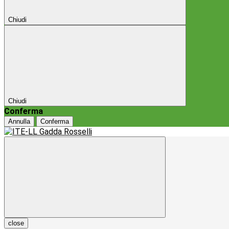
Chiudi
Chiudi
Conferma
Annulla
Conferma
close