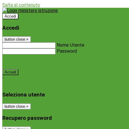
Salta al contenuto
Accedi
Accedi
button close
×
Nome Utente
Password
Password dimenticata?
-
Entra con SPID
Entra con CIE
Seleziona utente
button close
×
Recupero password