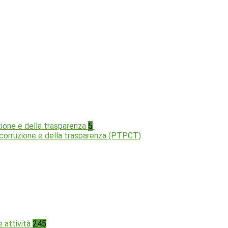
zione e della trasparenza
5
a corruzione e della trasparenza (PTPCT)
e attività
245