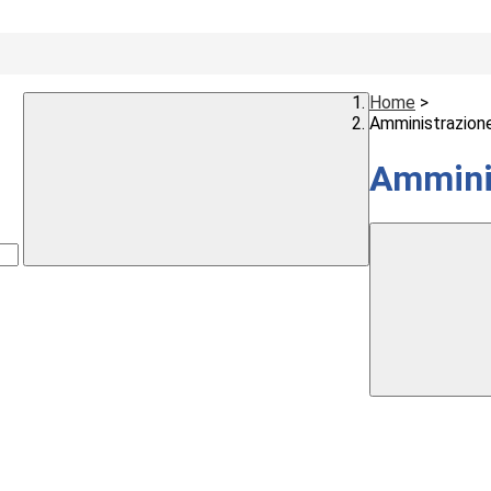
Home
>
Amministrazion
Ammini