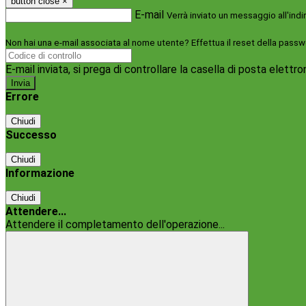
button close
×
E-mail
Verrà inviato un messaggio all'indi
Non hai una e-mail associata al nome utente? Effettua il reset della passw
E-mail inviata, si prega di controllare la casella di posta elettro
Errore
Chiudi
Successo
Chiudi
Informazione
Chiudi
Attendere...
Attendere il completamento dell'operazione...