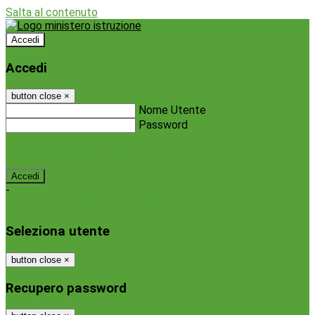
Salta al contenuto
Accedi
Accedi
button close
×
Nome Utente
Password
Password dimenticata?
-
Entra con SPID
Entra con CIE
Seleziona utente
button close
×
Recupero password