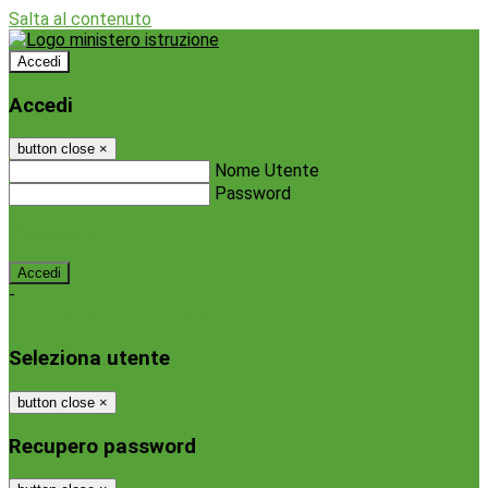
Salta al contenuto
Accedi
Accedi
button close
×
Nome Utente
Password
Password dimenticata?
-
Entra con SPID
Entra con CIE
Seleziona utente
button close
×
Recupero password