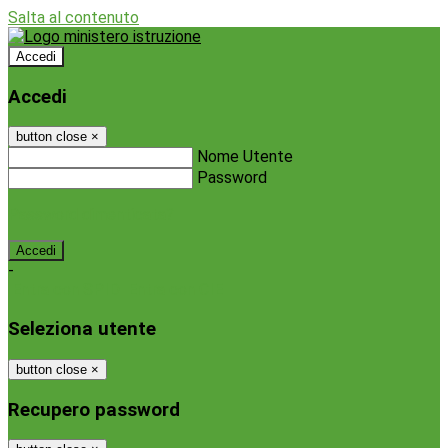
Salta al contenuto
Accedi
Accedi
button close
×
Nome Utente
Password
Password dimenticata?
-
Entra con SPID
Entra con CIE
Seleziona utente
button close
×
Recupero password