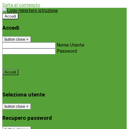
Salta al contenuto
Accedi
Accedi
button close
×
Nome Utente
Password
Password dimenticata?
-
Entra con SPID
Entra con CIE
Seleziona utente
button close
×
Recupero password