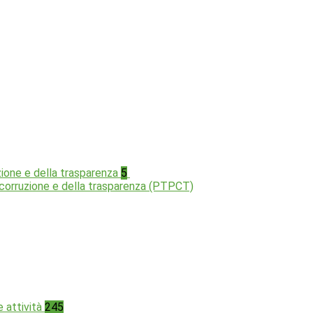
zione e della trasparenza
5
a corruzione e della trasparenza (PTPCT)
e attività
245