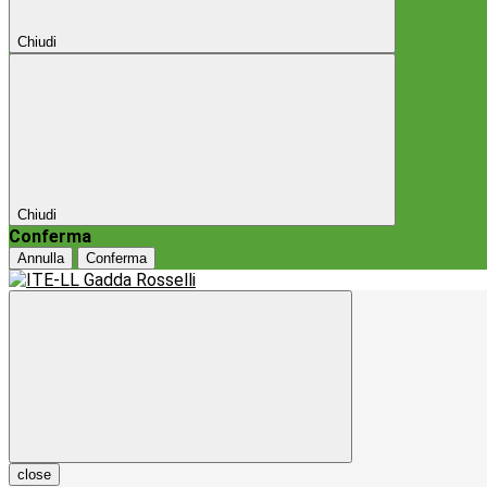
Chiudi
Chiudi
Conferma
Annulla
Conferma
close