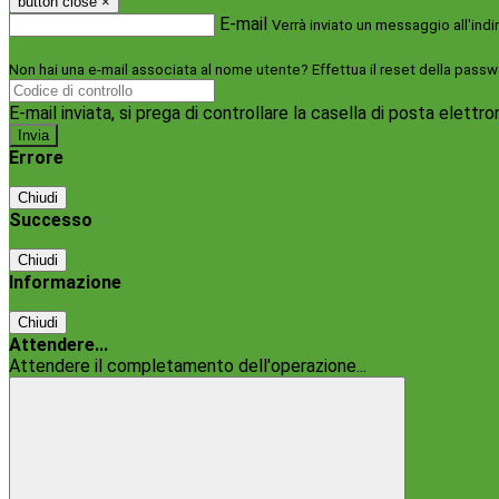
button close
×
E-mail
Verrà inviato un messaggio all'indi
Non hai una e-mail associata al nome utente? Effettua il reset della passw
E-mail inviata, si prega di controllare la casella di posta elettro
Errore
Chiudi
Successo
Chiudi
Informazione
Chiudi
Attendere...
Attendere il completamento dell'operazione...