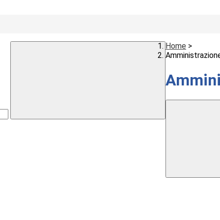
Home
>
Amministrazion
Ammini