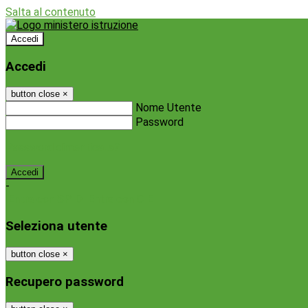
Salta al contenuto
Accedi
Accedi
button close
×
Nome Utente
Password
Password dimenticata?
-
Entra con SPID
Entra con CIE
Seleziona utente
button close
×
Recupero password