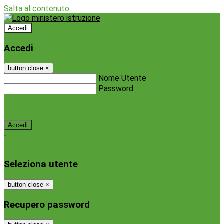
Salta al contenuto
Accedi
Accedi
button close
×
Nome Utente
Password
Password dimenticata?
-
Entra con SPID
Entra con CIE
Seleziona utente
button close
×
Recupero password