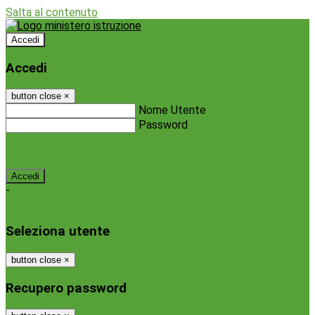
Salta al contenuto
Accedi
Accedi
button close
×
Nome Utente
Password
Password dimenticata?
-
Entra con SPID
Entra con CIE
Seleziona utente
button close
×
Recupero password