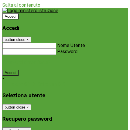
Salta al contenuto
Accedi
Accedi
button close
×
Nome Utente
Password
Password dimenticata?
-
Entra con SPID
Entra con CIE
Seleziona utente
button close
×
Recupero password