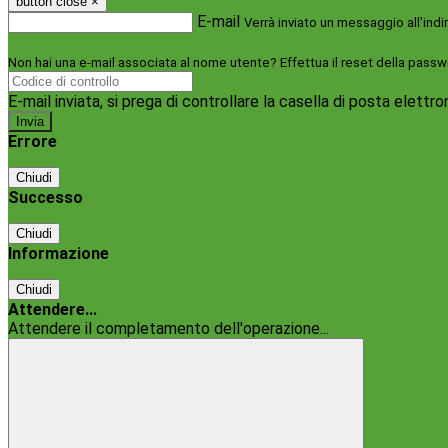
button close
×
E-mail
Verrà inviato un messaggio all'indi
Non hai una e-mail associata al nome utente? Effettua il reset della passw
E-mail inviata, si prega di controllare la casella di posta elettro
Errore
Chiudi
Successo
Chiudi
Informazione
Chiudi
Attendere...
Attendere il completamento dell'operazione...