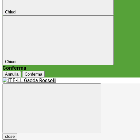
Chiudi
Chiudi
Conferma
Annulla
Conferma
close