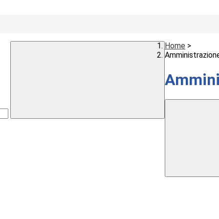
Home
>
Amministrazion
Ammini