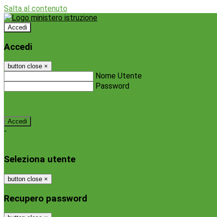
Salta al contenuto
Accedi
Accedi
button close
×
Nome Utente
Password
Password dimenticata?
-
Entra con SPID
Entra con CIE
Seleziona utente
button close
×
Recupero password