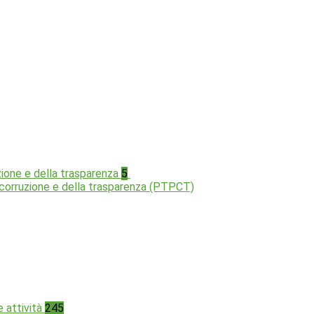
zione e della trasparenza
5
a corruzione e della trasparenza (PTPCT)
e attività
245