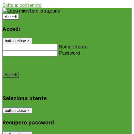
Salta al contenuto
Accedi
Accedi
button close
×
Nome Utente
Password
Password dimenticata?
-
Entra con SPID
Entra con CIE
Seleziona utente
button close
×
Recupero password