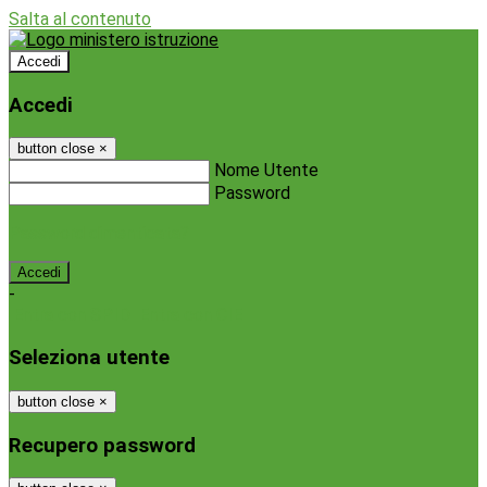
Salta al contenuto
Accedi
Accedi
button close
×
Nome Utente
Password
Password dimenticata?
-
Entra con SPID
Entra con CIE
Seleziona utente
button close
×
Recupero password