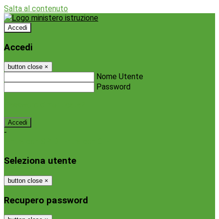
Salta al contenuto
Accedi
Accedi
button close
×
Nome Utente
Password
Password dimenticata?
-
Entra con SPID
Entra con CIE
Seleziona utente
button close
×
Recupero password