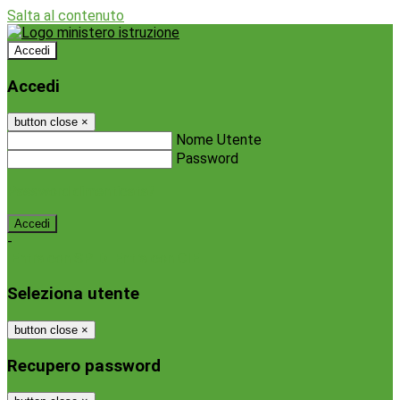
Salta al contenuto
Accedi
Accedi
button close
×
Nome Utente
Password
Password dimenticata?
-
Entra con SPID
Entra con CIE
Seleziona utente
button close
×
Recupero password