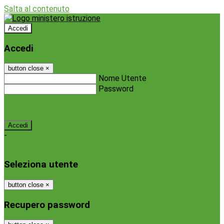
Salta al contenuto
Accedi
Accedi
button close
×
Nome Utente
Password
Password dimenticata?
-
Entra con SPID
Entra con CIE
Seleziona utente
button close
×
Recupero password