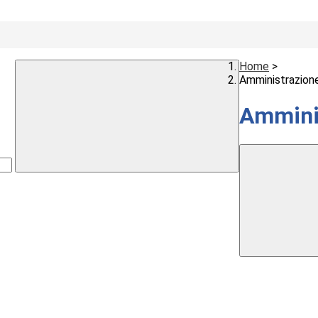
Home
>
Amministrazion
Ammini