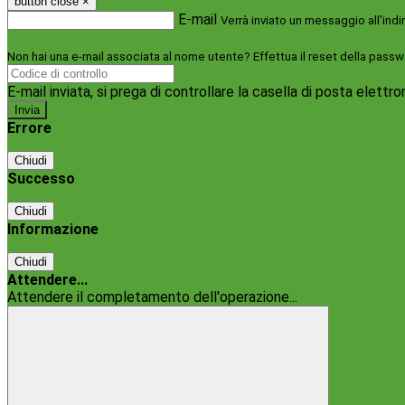
button close
×
E-mail
Verrà inviato un messaggio all'indi
Non hai una e-mail associata al nome utente? Effettua il reset della passw
E-mail inviata, si prega di controllare la casella di posta elettro
Errore
Chiudi
Successo
Chiudi
Informazione
Chiudi
Attendere...
Attendere il completamento dell'operazione...