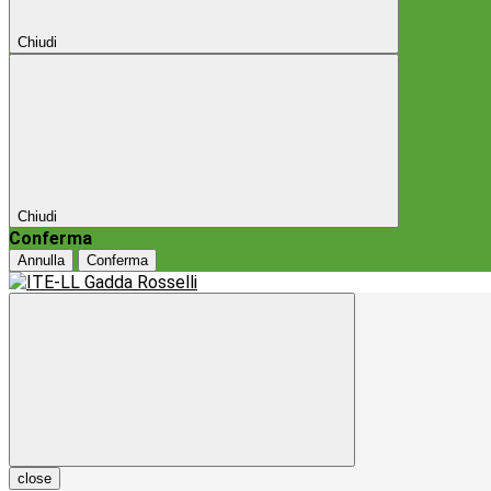
Chiudi
Chiudi
Conferma
Annulla
Conferma
close