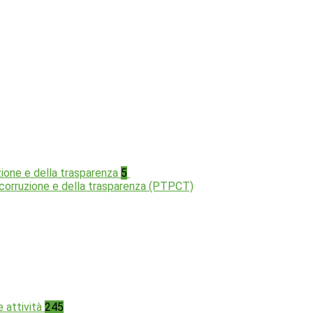
zione e della trasparenza
5
a corruzione e della trasparenza (PTPCT)
e attività
245