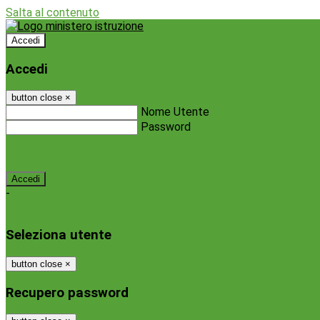
Salta al contenuto
Accedi
Accedi
button close
×
Nome Utente
Password
Password dimenticata?
-
Entra con SPID
Entra con CIE
Seleziona utente
button close
×
Recupero password