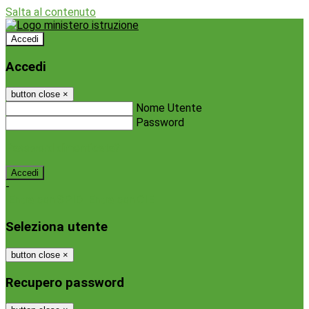
Salta al contenuto
Accedi
Accedi
button close
×
Nome Utente
Password
Password dimenticata?
-
Entra con SPID
Entra con CIE
Seleziona utente
button close
×
Recupero password