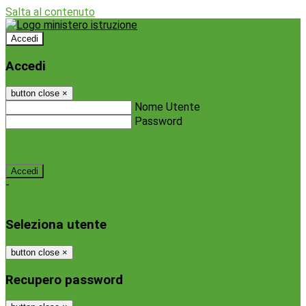
Salta al contenuto
Accedi
Accedi
button close
×
Nome Utente
Password
Password dimenticata?
-
Entra con SPID
Entra con CIE
Seleziona utente
button close
×
Recupero password