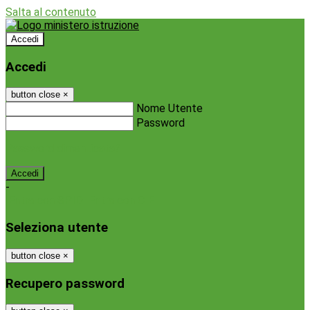
Salta al contenuto
Accedi
Accedi
button close
×
Nome Utente
Password
Password dimenticata?
-
Entra con SPID
Entra con CIE
Seleziona utente
button close
×
Recupero password