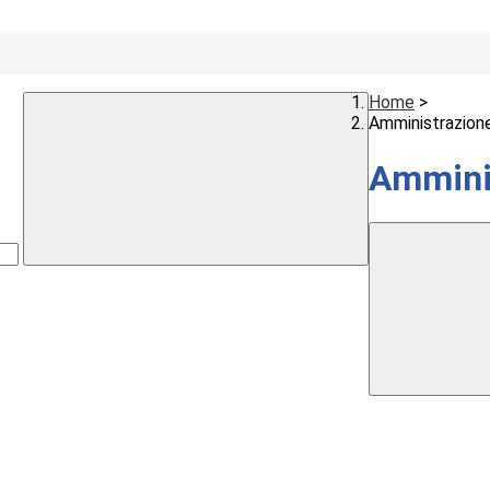
Home
>
Amministrazion
Ammini