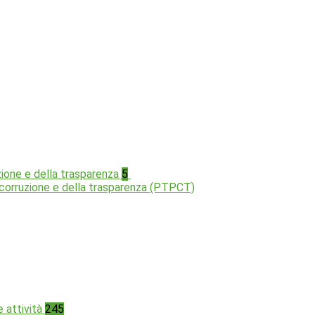
zione e della trasparenza
5
a corruzione e della trasparenza (PTPCT)
e attività
245