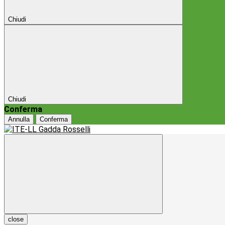
Chiudi
Chiudi
Conferma
Annulla
Conferma
close