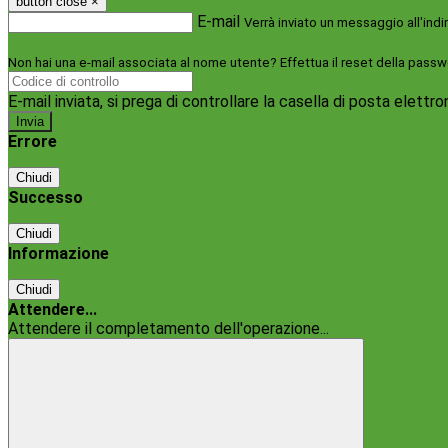
button close
×
E-mail
Verrà inviato un messaggio all'indi
Non hai una e-mail associata al nome utente? Effettua il reset della passw
E-mail inviata, si prega di controllare la casella di posta elettro
Errore
Chiudi
Successo
Chiudi
Informazione
Chiudi
Attendere...
Attendere il completamento dell'operazione...