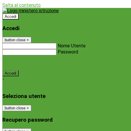
Salta al contenuto
Accedi
Accedi
button close
×
Nome Utente
Password
Password dimenticata?
-
Entra con SPID
Entra con CIE
Seleziona utente
button close
×
Recupero password