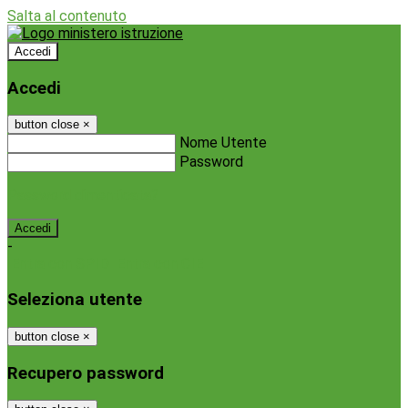
Salta al contenuto
Accedi
Accedi
button close
×
Nome Utente
Password
Password dimenticata?
-
Entra con SPID
Entra con CIE
Seleziona utente
button close
×
Recupero password