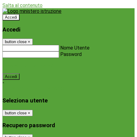
Salta al contenuto
Accedi
Accedi
button close
×
Nome Utente
Password
Password dimenticata?
-
Entra con SPID
Entra con CIE
Seleziona utente
button close
×
Recupero password