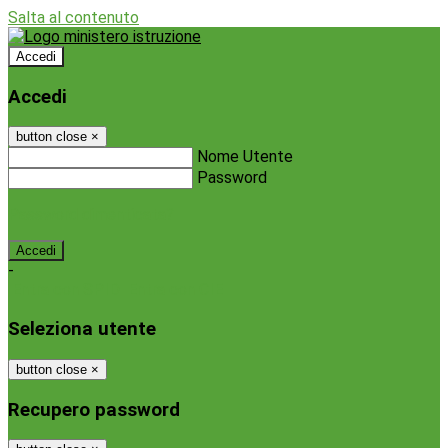
Salta al contenuto
Accedi
Accedi
button close
×
Nome Utente
Password
Password dimenticata?
-
Entra con SPID
Entra con CIE
Seleziona utente
button close
×
Recupero password