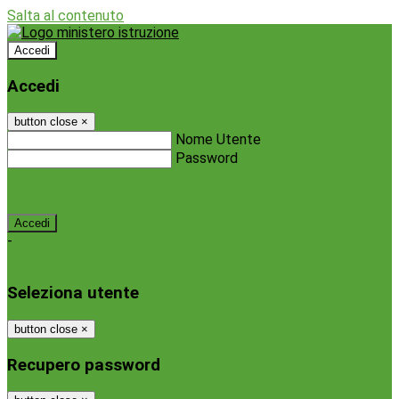
Salta al contenuto
Accedi
Accedi
button close
×
Nome Utente
Password
Password dimenticata?
-
Entra con SPID
Entra con CIE
Seleziona utente
button close
×
Recupero password